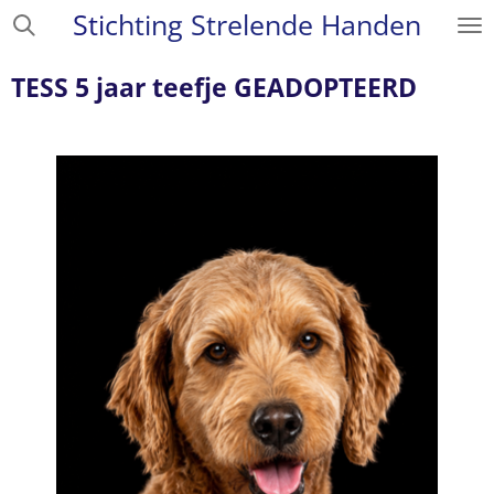
Sti
chting
Strelende
Handen
Ga
direct
naar
TESS 5 jaar teefje GEADOPTEERD
de
hoofdinhoud