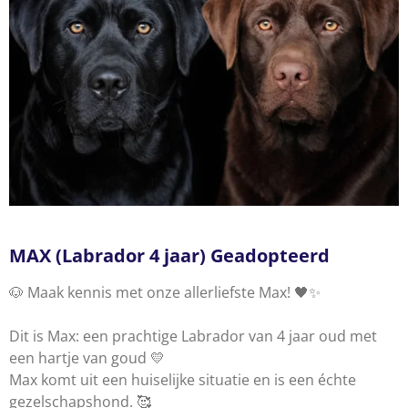
MAX (Labrador 4 jaar)
Geadopteerd
🐶
Maak kennis met onze allerliefste Max!
🖤
✨
Dit is Max: een prachtige Labrador van 4 jaar oud met
een hartje van goud
💛
Max komt uit een huiselijke situatie en is een échte
gezelschapshond.
🥰