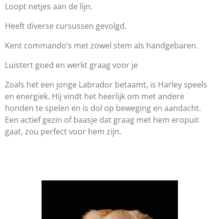
Loopt netjes aan de lijn.
Heeft diverse cursussen gevolgd.
Kent commando’s met zowel stem als handgebaren.
Luistert goed en werkt graag voor je
Zoals het een jonge Labrador betaamt, is Harley speels
en energiek. Hij vindt het heerlijk om met andere
honden te spelen en is dol op beweging en aandacht.
Een actief gezin of baasje dat graag met hem eropuit
gaat, zou perfect voor hem zijn.